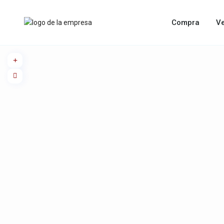
Compra
V